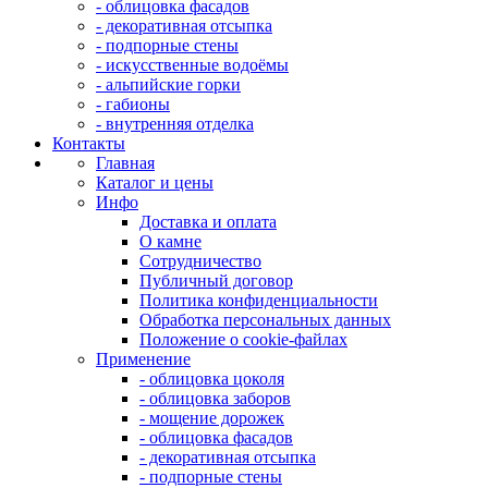
- облицовка фасадов
- декоративная отсыпка
- подпорные стены
- искусственные водоёмы
- альпийские горки
- габионы
- внутренняя отделка
Контакты
Главная
Каталог и цены
Инфо
Доставка и оплата
О камне
Сотрудничество
Публичный договор
Политика конфиденциальности
Обработка персональных данных
Положение о cookie-файлах
Применение
- облицовка цоколя
- облицовка заборов
- мощение дорожек
- облицовка фасадов
- декоративная отсыпка
- подпорные стены