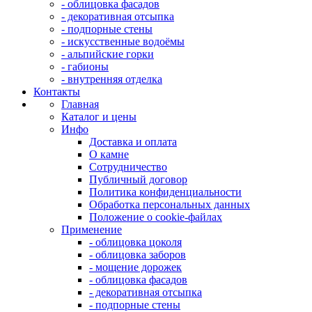
- облицовка фасадов
- декоративная отсыпка
- подпорные стены
- искусственные водоёмы
- альпийские горки
- габионы
- внутренняя отделка
Контакты
Главная
Каталог и цены
Инфо
Доставка и оплата
О камне
Сотрудничество
Публичный договор
Политика конфиденциальности
Обработка персональных данных
Положение о cookie-файлах
Применение
- облицовка цоколя
- облицовка заборов
- мощение дорожек
- облицовка фасадов
- декоративная отсыпка
- подпорные стены